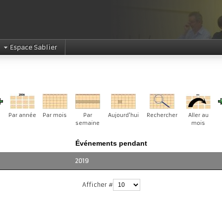
Espace Sablier
Par année
Par mois
Par
Aujourd'hui
Rechercher
Aller au
semaine
mois
Événements pendant
2019
Afficher #