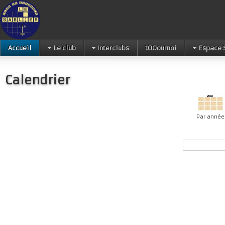
Accueil
Le club
Interclubs
tOOournoi
Espace 
Calendrier
Par année