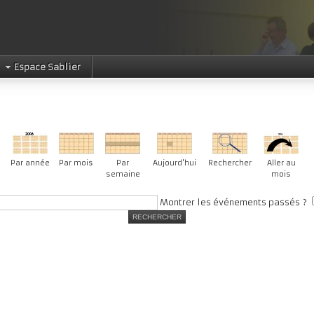
Espace Sablier
Par année
Par mois
Par
Aujourd'hui
Rechercher
Aller au
semaine
mois
Montrer les événements passés ?