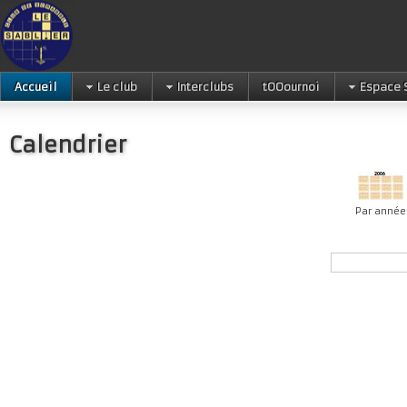
Accueil
Le club
Interclubs
tOOournoi
Espace 
Calendrier
Par année