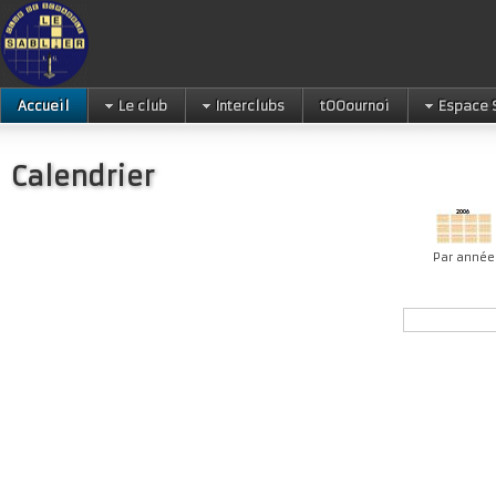
Accueil
Le club
Interclubs
tOOournoi
Espace 
Calendrier
Par année