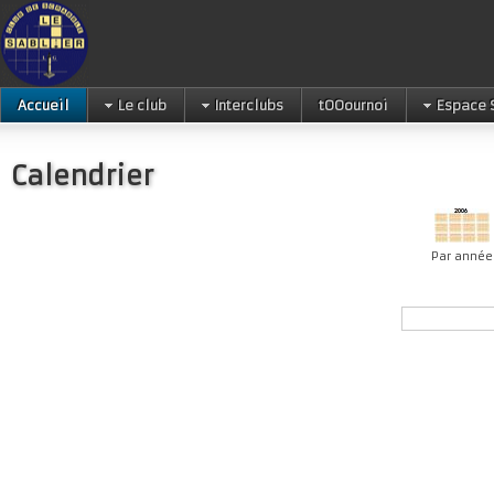
Accueil
Le club
Interclubs
tOOournoi
Espace 
Calendrier
Par année