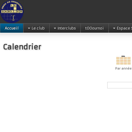
Accueil
Le club
Interclubs
tOOournoi
Espace 
Calendrier
Par année