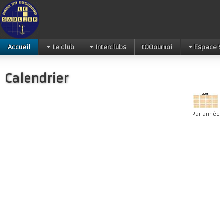
Accueil
Le club
Interclubs
tOOournoi
Espace 
Calendrier
Par année