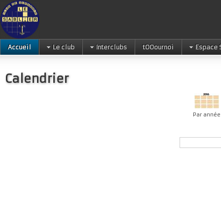
Accueil
Le club
Interclubs
tOOournoi
Espace 
Calendrier
Par année