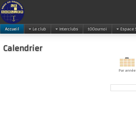
Accueil
Le club
Interclubs
tOOournoi
Espace 
Calendrier
Par année