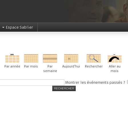
Espace Sablier
Par année
Par mois
Par
Aujourd'hui
Rechercher
Aller au
semaine
mois
Montrer les événements passés ?