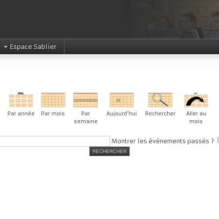
Espace Sablier
Par année
Par mois
Par
Aujourd'hui
Rechercher
Aller au
semaine
mois
Montrer les événements passés ?