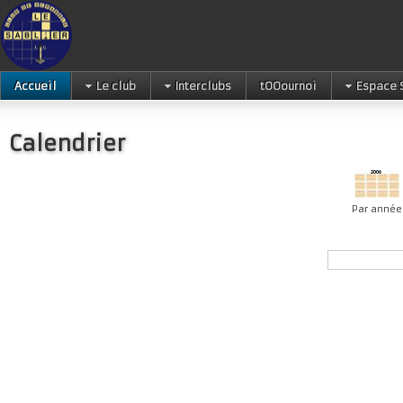
Accueil
Le club
Interclubs
tOOournoi
Espace 
Calendrier
Par année