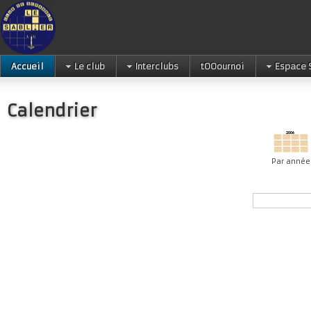
Accueil
Le club
Interclubs
tOOournoi
Espace 
Calendrier
Par année