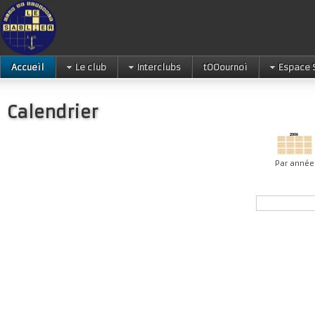
Accueil
Le club
Interclubs
tOOournoi
Espace 
Calendrier
Par année