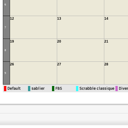
6
12
13
14
7
19
20
21
8
26
27
28
9
Default
sablier
FBS
Scrabble classique
Dive