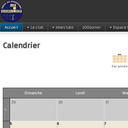
Accueil
Le club
Interclubs
tOOournoi
Espace 
Calendrier
Par année
Dimanche
Lundi
Ma
29
30
31
5
5
6
7