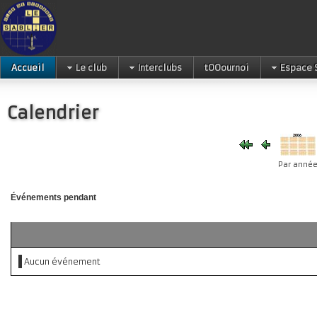
Accueil
Le club
Interclubs
tOOournoi
Espace 
Calendrier
Par anné
Événements pendant
Aucun événement