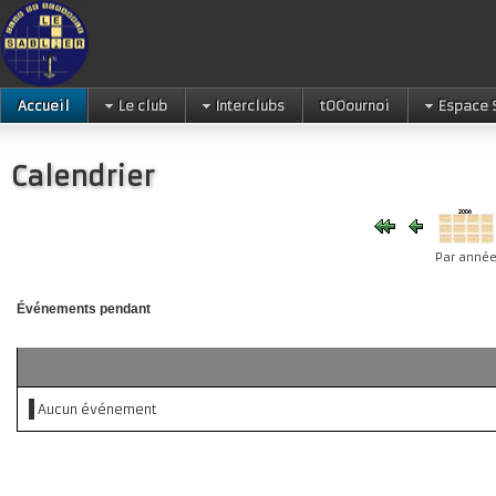
Accueil
Le club
Interclubs
tOOournoi
Espace 
Calendrier
Par anné
Événements pendant
Aucun événement