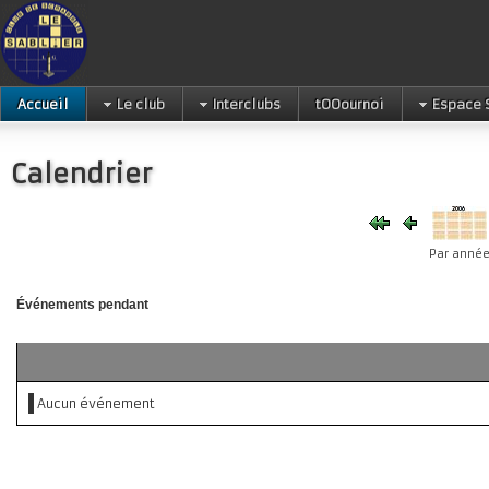
Accueil
Le club
Interclubs
tOOournoi
Espace 
Calendrier
Par anné
Événements pendant
Aucun événement