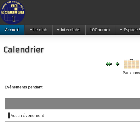
Accueil
Le club
Interclubs
tOOournoi
Espace 
Calendrier
Par anné
Événements pendant
Aucun événement