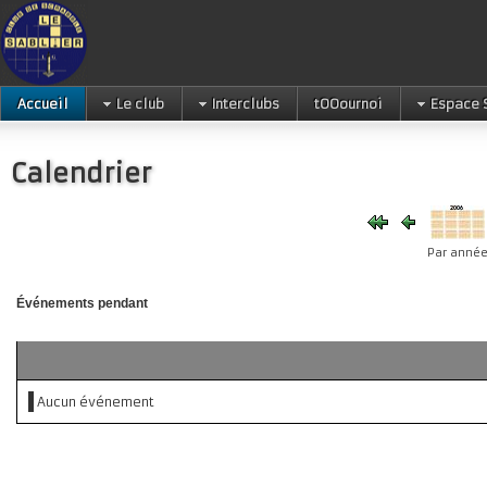
Accueil
Le club
Interclubs
tOOournoi
Espace 
Calendrier
Par anné
Événements pendant
Aucun événement