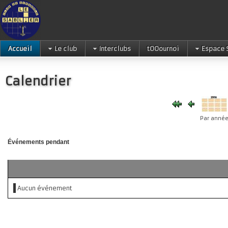
Accueil
Le club
Interclubs
tOOournoi
Espace 
Calendrier
Par anné
Événements pendant
Aucun événement