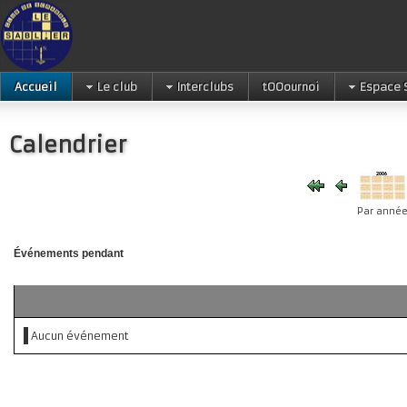
Accueil
Le club
Interclubs
tOOournoi
Espace 
Calendrier
Par anné
Événements pendant
Aucun événement