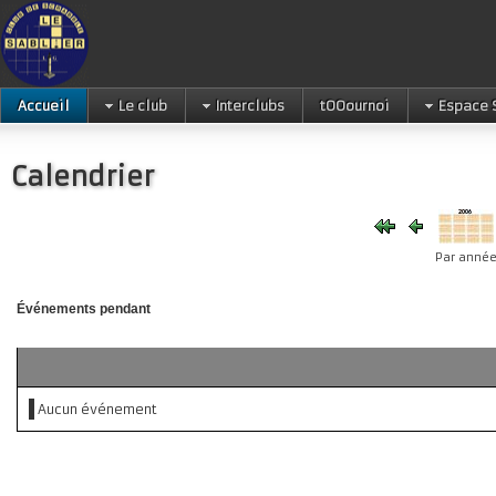
Accueil
Le club
Interclubs
tOOournoi
Espace 
Calendrier
Par anné
Événements pendant
Aucun événement