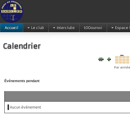
Accueil
Le club
Interclubs
tOOournoi
Espace 
Calendrier
Par anné
Événements pendant
Aucun événement