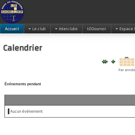
Accueil
Le club
Interclubs
tOOournoi
Espace 
Calendrier
Par anné
Événements pendant
Aucun événement