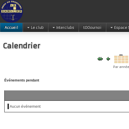
Accueil
Le club
Interclubs
tOOournoi
Espace 
Calendrier
Par anné
Événements pendant
Aucun événement