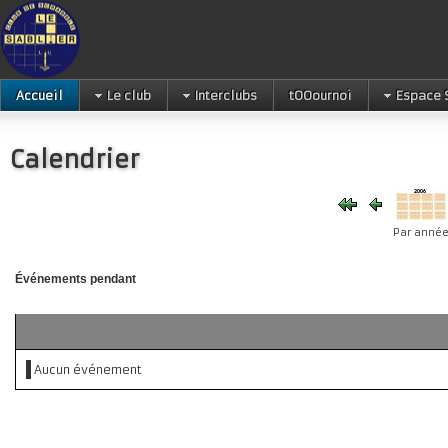
Accueil
Le club
Interclubs
tOOournoi
Espace 
Calendrier
Par anné
Événements pendant
Aucun événement