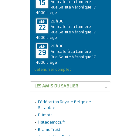
15
Amicale à La Lumière
Rue Sainte Véronique 17
4000 Liège
20 h 00
SEP
22
Amicale à La Lumière
Rue Sainte Véronique 17
4000 Liège
20 h 00
SEP
29
Amicale à La Lumière
Rue Sainte Véronique 17
4000 Liège
Calendrier complet
LES AMIS DU SABLIER
Fédération Royale Belge de
Scrabble
Élimots
listedemots.fr
Braine Trust