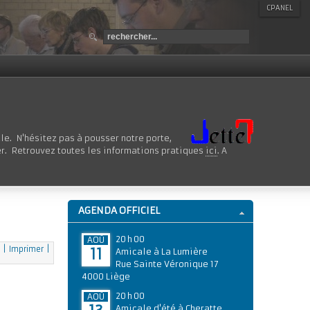
CPANEL
le. N'hésitez pas à pousser notre porte,
er. Retrouvez toutes les informations pratiques
ici
. A
AGENDA OFFICIEL
20 h 00
AOÛ
| Imprimer |
11
Amicale à La Lumière
Rue Sainte Véronique 17
4000 Liège
20 h 00
AOÛ
Amicale d'été à Cheratte