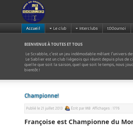
Accueil
Le club
Interclubs
tOOournoi
BIENVENUE À TOUTES ET TOUS
Le Scrabble, c'est un jeu indémodable mêlant l'univers de
Le Sablier est un club liégeois qui réunit depuis plus de
quelle que soit la saison, quel que soit le temps, nous j
bientôt !
Championne!
Publié le
21 juillet 2013
Écrit par
MB
Affichages :
1776
Françoise est Championne du Mon