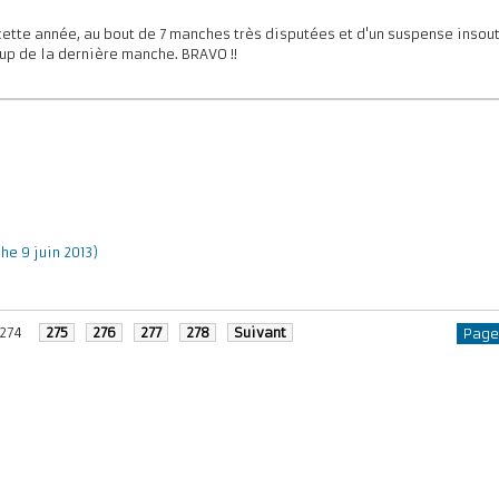
é cette année, au bout de 7 manches très disputées et d'un suspense inso
up de la dernière manche. BRAVO !!
e 9 juin 2013)
274
275
276
277
278
Suivant
Page