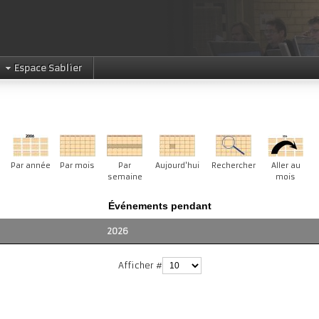
Espace Sablier
Par année
Par mois
Par
Aujourd'hui
Rechercher
Aller au
semaine
mois
Événements pendant
2026
Afficher #