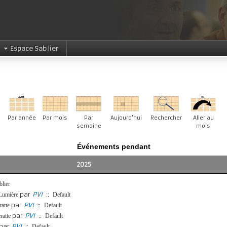
Espace Sablier
Par année
Par mois
Par
Aujourd'hui
Rechercher
Aller au
semaine
mois
Événements pendant
2025
blier
par
PVI
::
 Lumière
Default
par
PVI
::
atte
Default
par
PVI
::
ratte
Default
par
PVI
::
Default