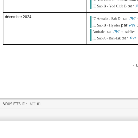
par
P
IC Sab B - Yod Club B
décembre 2024
par
PVI
IC Aqualia - Sab D
par
PVI
:
IC Sab B - Hyades
par
PVI
::
Amicale
sablier
par
PVI
IC Sab A - Ban-Eik
VOUS ÊTES ICI :
ACCUEIL