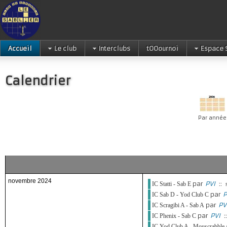
Accueil
Le club
Interclubs
tOOournoi
Espace 
Calendrier
Par année
novembre 2024
par
PVI
::
IC Statti - Sab E
par
P
IC Sab D - Yod Club C
par
PV
IC Scragibi A - Sab A
par
PVI
:
IC Phenix - Sab C
IC Yod Club A - Mouscrabble