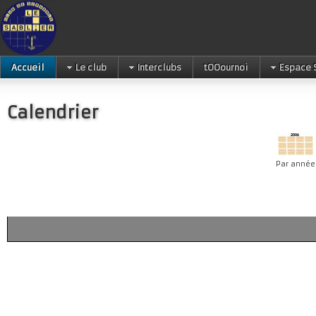
Accueil
Le club
Interclubs
tOOournoi
Espace 
Calendrier
Par année