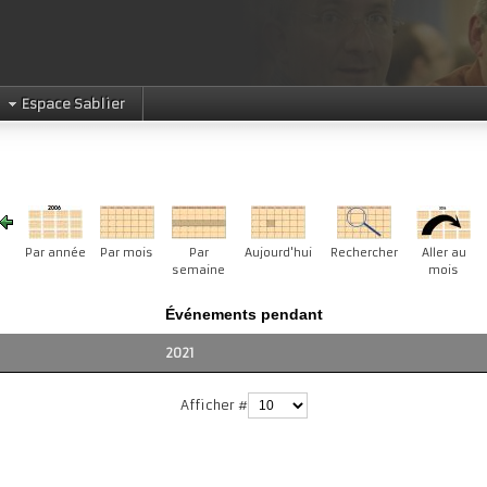
Espace Sablier
Par année
Par mois
Par
Aujourd'hui
Rechercher
Aller au
semaine
mois
Événements pendant
2021
Afficher #