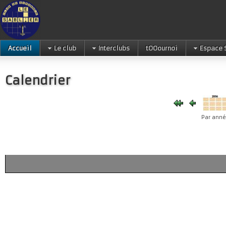
Accueil
Le club
Interclubs
tOOournoi
Espace 
Calendrier
Par ann