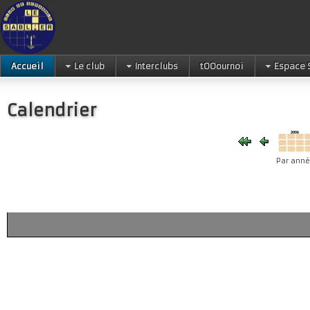
Accueil
Le club
Interclubs
tOOournoi
Espace 
Calendrier
Par ann