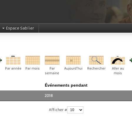
Espace Sablier
Par année
Par mois
Par
Aujourd'hui
Rechercher
Aller au
semaine
mois
Événements pendant
2018
Afficher #