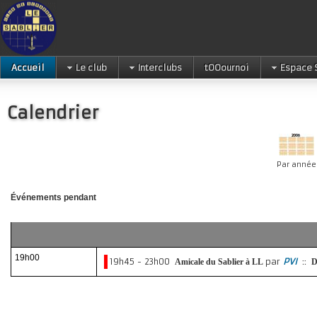
Accueil
Le club
Interclubs
tOOournoi
Espace 
Calendrier
Par année
Événements pendant
19h00
19h45 - 23h00
par
PVI
::
Amicale du Sablier à LL
D