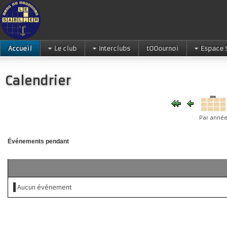
Accueil
Le club
Interclubs
tOOournoi
Espace 
Calendrier
Par anné
Événements pendant
Aucun événement