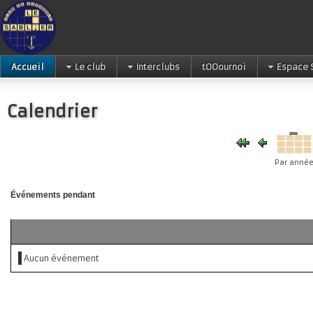
Accueil
Le club
Interclubs
tOOournoi
Espace 
Calendrier
Par anné
Événements pendant
Aucun événement