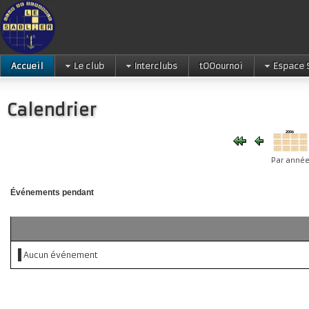
Accueil
Le club
Interclubs
tOOournoi
Espace 
Calendrier
Par anné
Événements pendant
Aucun événement