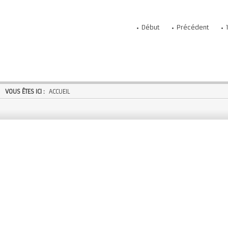
Début
Précédent
VOUS ÊTES ICI :
ACCUEIL