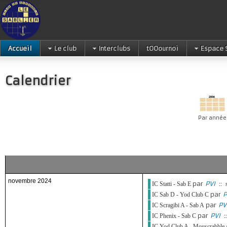
Accueil
Le club
Interclubs
tOOournoi
Espace 
Calendrier
Par année
novembre 2024
par
PVI
::
IC Statti - Sab E
par
P
IC Sab D - Yod Club C
par
PV
IC Scragibi A - Sab A
par
PVI
:
IC Phenix - Sab C
IC Yod Club A - Mouscrabble