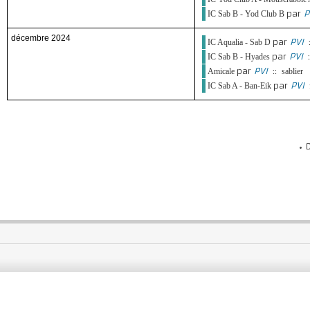
par
P
IC Sab B - Yod Club B
décembre 2024
par
PVI
IC Aqualia - Sab D
par
PVI
:
IC Sab B - Hyades
par
PVI
::
Amicale
sablier
par
PVI
IC Sab A - Ban-Eik