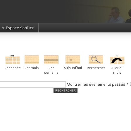
Espace Sablier
Par année
Par mois
Par
Aujourd'hui
Rechercher
Aller au
semaine
mois
Montrer les événements passés ?