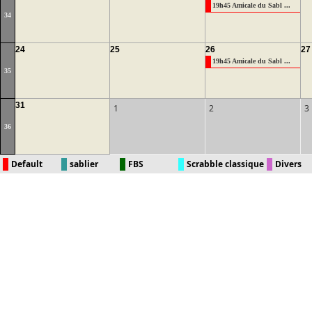
19h45 Amicale du Sabl ...
34
24
25
26
27
19h45 Amicale du Sabl ...
35
31
1
2
3
36
Default
sablier
FBS
Scrabble classique
Divers