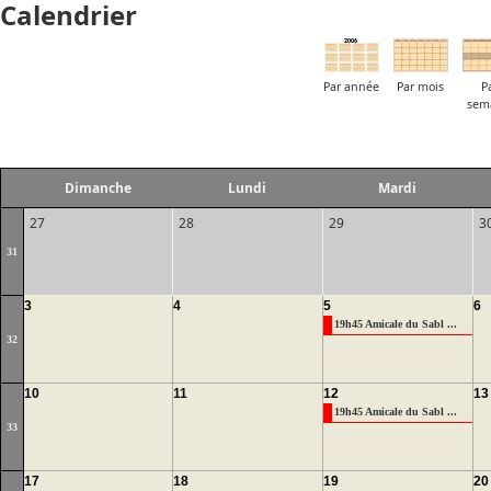
Calendrier
Par année
Par mois
P
sem
Dimanche
Lundi
Mardi
27
28
29
3
31
3
4
5
6
19h45 Amicale du Sabl ...
32
10
11
12
13
19h45 Amicale du Sabl ...
33
17
18
19
20