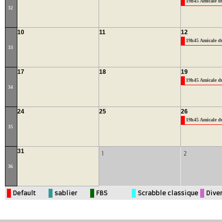
19h45 Amicale du
32
10
11
12
19h45 Amicale du
33
17
18
19
19h45 Amicale du
34
24
25
26
19h45 Amicale du
35
31
1
2
36
Default
sablier
FBS
Scrabble classique
Dive