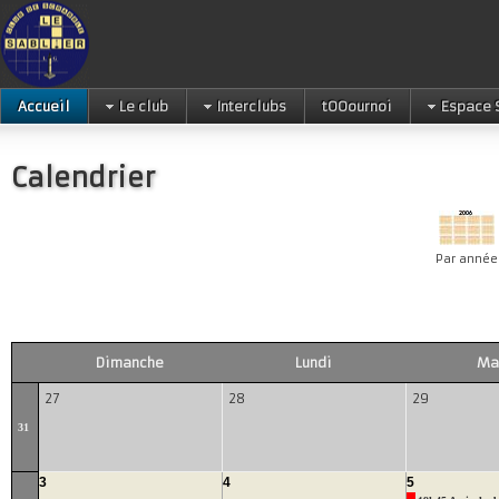
Accueil
Le club
Interclubs
tOOournoi
Espace 
Calendrier
Par année
Dimanche
Lundi
Ma
27
28
29
31
3
4
5