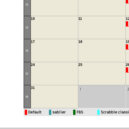
32
10
11
1
33
17
18
1
34
24
25
2
35
31
1
36
Default
sablier
FBS
Scrabble class