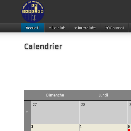
Accueil
Le club
Interclubs
tOOournoi
Calendrier
Dimanche
Lundi
27
28
31
3
4
5