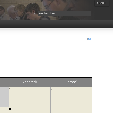
CPANEL
Vendredi
Samedi
1
2
8
9