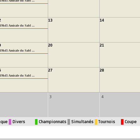
19h45 Amicale du Sabl ...
2
13
14
19h45 Amicale du Sabl ...
9
20
21
19h45 Amicale du Sabl ...
6
27
28
19h45 Amicale du Sabl ...
2
3
4
ique
Divers
Championnats
Simultanés
Tournois
Coupe