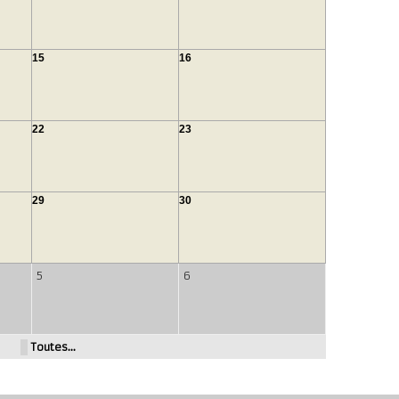
15
16
22
23
29
30
5
6
Toutes…