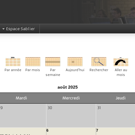
Espace Sablier
Par année
Par mois
Par
Aujourd'hui
Rechercher
Aller au
semaine
mois
août 2025
Mardi
Mercredi
Jeudi
29
30
31
6
7