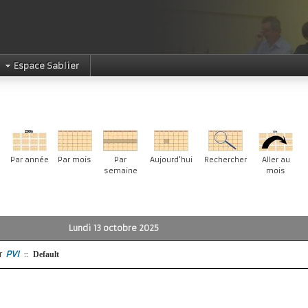
Espace Sablier
Par année
Par mois
Par
Aujourd'hui
Rechercher
Aller au
semaine
mois
Lundi 13 octobre 2025
r
PVI
::
Default