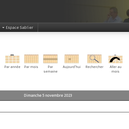
Espace Sablier
Par année
Par mois
Par
Aujourd'hui
Rechercher
Aller au
semaine
mois
Dimanche 5 novembre 2023